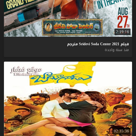
2:19:16
فيلم
2021
Center
Soda
Sridevi
مترجم
منذ سنة واحدة
02:35:36