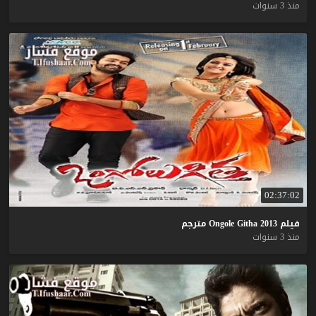
منذ 3 سنوات
02:37:02
فيلم
2013
Githa
Ongole
مترجم
منذ 3 سنوات