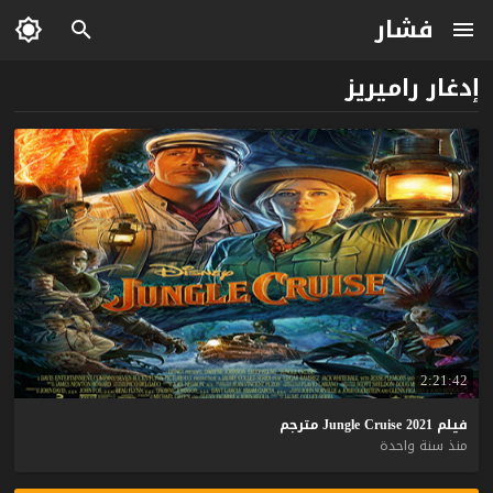
فشار
إدغار راميريز
2:21:42
فيلم
2021
Cruise
Jungle
مترجم
منذ سنة واحدة