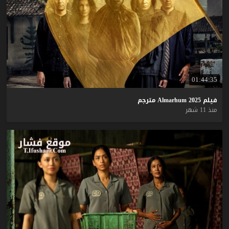
01:44:35
فيلم
2025
Almarhum
مترجم
منذ 11 شهر