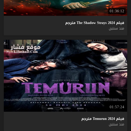
01:36:12
فيلم
2024
Strays
Shadow
The
مترجم
منذ سنتين
01:57:24
فيلم
2024
Temurun
مترجم
منذ سنتين