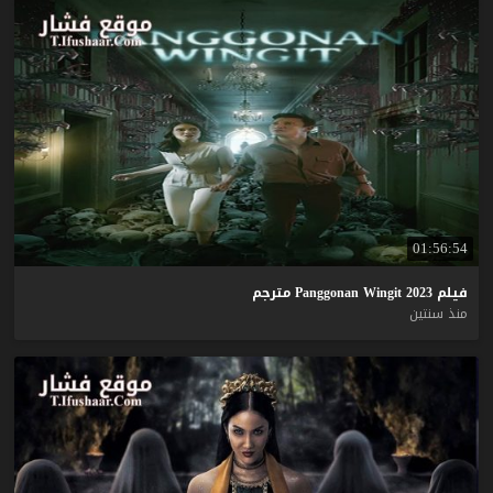
01:56:54
فيلم
2023
Wingit
Panggonan
مترجم
منذ سنتين