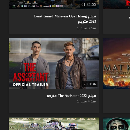
01:31:55
فيلم Coast Guard Malaysia Ops Helang
2023 مترجم
منذ 3 سنوات
2:10:36
فيلم
2022
Assistant
The
مترجم
منذ 4 سنوات