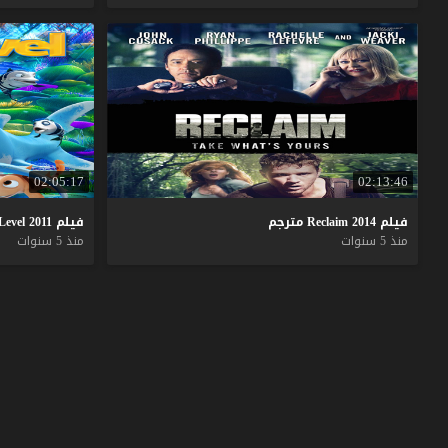
02:05:17
02:13:46
فيلم
2014
Reclaim
مترجم
فيلم
2011
Level
منذ 5 سنوات
منذ 5 سنوات
موقع فشار
© 2026 جميع الحقوق محفوظة.