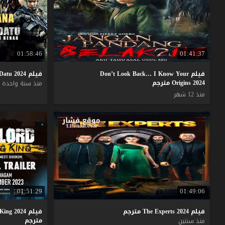
01:58:46
01:41:37
فيلم Don’t Look Back… I Know Your
فيلم
2024
Datu
Origins 2024 مترجم
منذ سنة واحدة
منذ 12 شهر
01:51:29
01:49:06
فيلم
2024
Experts
The
مترجم
فيلم The Lord Musang King 2024
مترجم
منذ سنتين