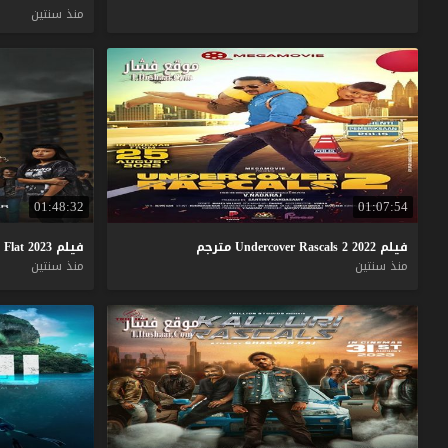
منذ سنتين
01:48:32
01:07:54
فيلم
2022
2
Rascals
Undercover
مترجم
فيلم
2023
Flat
منذ سنتين
منذ سنتين