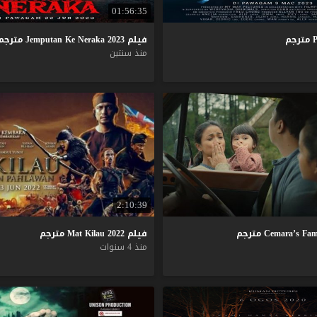
01:56:35
P
مترجم
فيلم
2023
Neraka
Ke
Jemputan
مترجم
منذ سنتين
2:10:39
Fam
Cemara’s
مترجم
فيلم
2022
Kilau
Mat
مترجم
منذ 4 سنوات