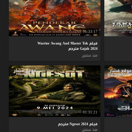
01:33:17
فيلم Warrior Awang And Master Tok
Gajah 2024 مترجم
منذ سنتين
01:31:21
فيلم
2024
Ngesot
مترجم
منذ سنتين