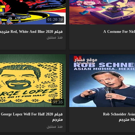
01:20:39
فيلم
2020
Blue
And
White
Red,
مترجم
منذ سنتين
51:35
فيلم George Lopez Well For Half 2020
رجم
مترجم
منذ سنتين