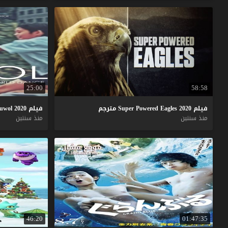
25:00
58:58
فيلم
2020
Eagles
Powered
Super
مترجم
فيلم
2020
uwol
منذ سنتين
منذ سنتين
46:20
01:47:35