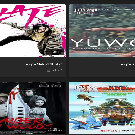
01:40:02
Y
مترجم
فيلم
2020
Slate
مترجم
منذ سنتين
01:28:20