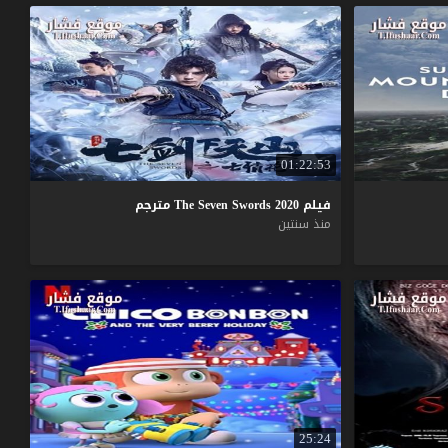
01:22:53
فيلم
2020
Swords
Seven
The
مترجم
منذ سنتين
25:24