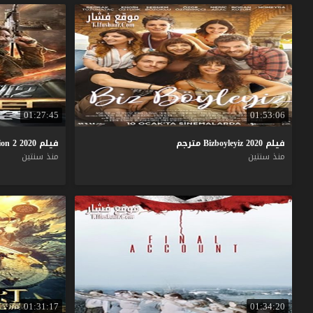
01:27:45
01:53:06
فيلم
2020
Bizboyleyiz
مترجم
فيلم
2020
2
ion
منذ سنتين
منذ سنتين
01:31:17
01:34:20