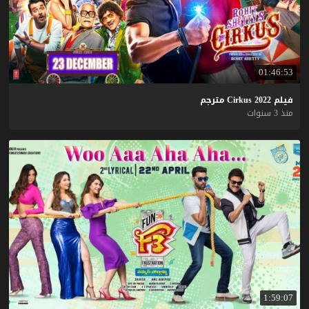
01:46:53
فيلم
2022
Cirkus
مترجم
منذ 3 سنوات
1:59:07