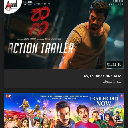
01:32:19
فيلم
2022
Raana
مترجم
منذ 3 سنوات