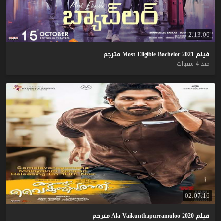
2:13:06
فيلم
2021
Bachelor
Eligible
Most
مترجم
منذ 4 سنوات
02:07:16
فيلم
2020
Vaikunthapurramuloo
Ala
مترجم