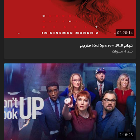
02:20:14
فيلم
2018
Sparrow
Red
مترجم
منذ 4 سنوات
2:18:25