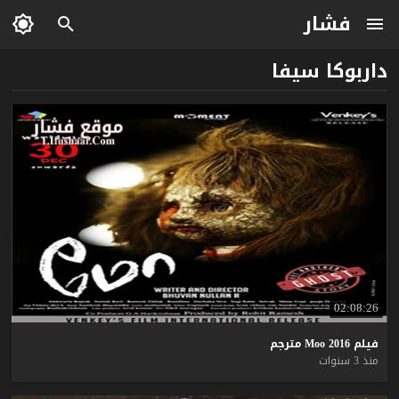
فشار
داربوكا سيفا
02:08:26
فيلم
2016
Moo
مترجم
منذ 3 سنوات