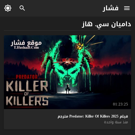
فشار
داميان سي. هاز
01:23:25
فيلم
2025
Killers
Of
Killer
Predator:
مترجم
منذ سنة واحدة