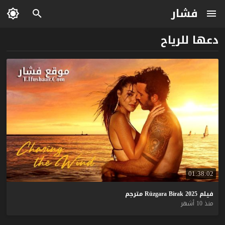
فشار
دعها للرياح
01:38:02
فيلم
2025
Birak
Rüzgara
مترجم
منذ 10 أشهر