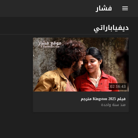
فشار
ديفياباراتي
02:16:43
فيلم
2025
Kingston
مترجم
منذ سنة واحدة