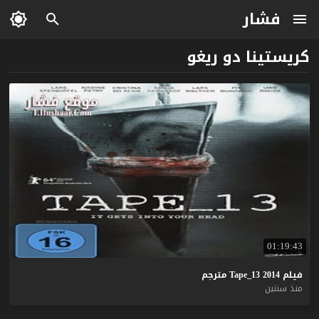
فشار
كريستينا دو ريغو
01:19:43
فيلم
2014
Tape_13
مترجم
منذ سنتين