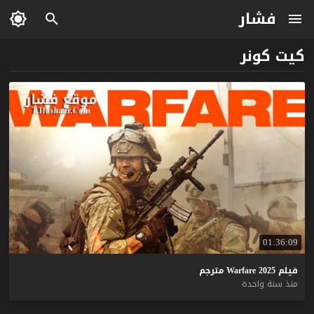
فشار
كيت كونر
01:36:09
فيلم
2025
Warfare
مترجم
منذ سنة واحدة