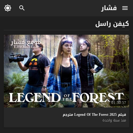
فشار
كيفن راسل
01:30:57
فيلم
2025
Forest
The
Of
Legend
مترجم
منذ سنة واحدة