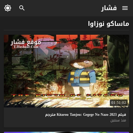
فشار
ماساكو نوزاوا
01:51:02
فيلم
2023
Nazo
No
Gegege
Tanjou:
Kitarou
مترجم
منذ سنتين