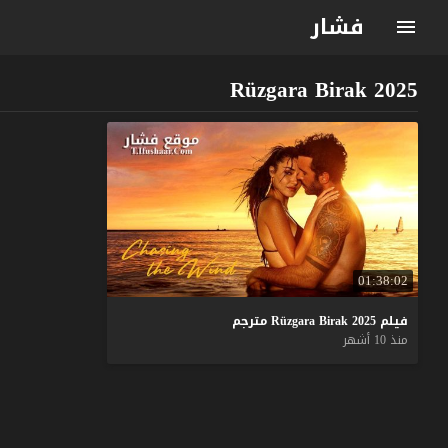
فشار
Rüzgara Birak 2025
01:38:02
فيلم
2025
Birak
Rüzgara
مترجم
منذ 10 أشهر