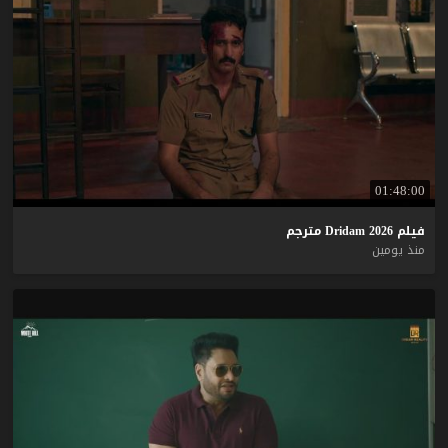
01:48:00
فيلم
2026
Dridam
مترجم
منذ يومين