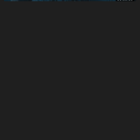
فيلم
2026
War
Of
Man
مترجم
منذ أسبوعين
01:42:00
فيلم
2026
Gate
Spirit
The
Kafir:
مترجم
منذ أسبوعين