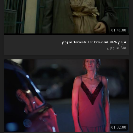
01:41:00
فيلم
2026
President
For
Torrente
مترجم
منذ أسبوعين
01:32:00