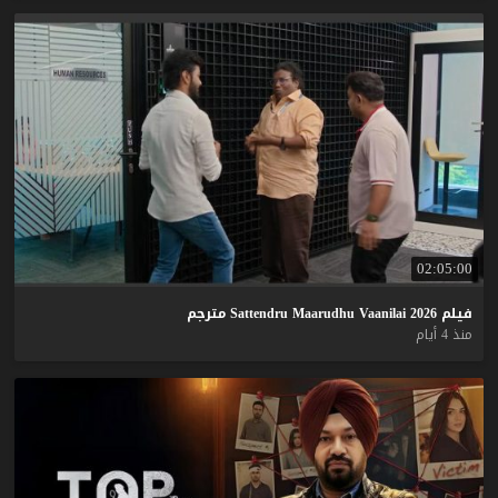
02:05:00
فيلم
2026
Vaanilai
Maarudhu
Sattendru
مترجم
منذ 4 أيام