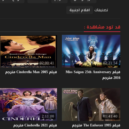
تصنيفات
افلام اجنبية
قد تود مشاهدة :
02:00:41
02:21:54
فيلم Miss Saigon 25th Anniversary
فيلم
2005
Man
Cinderella
مترجم
2016 مترجم
2:11:00
01:41:40
فيلم
1995
Enforcer
The
مترجم
فيلم
2021
Cinderella
مترجم