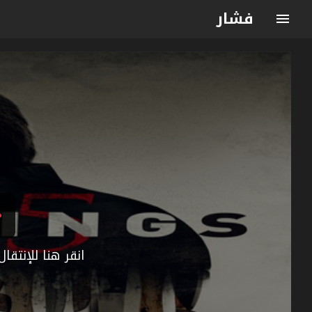
فشار
انقر هنا للإنتق