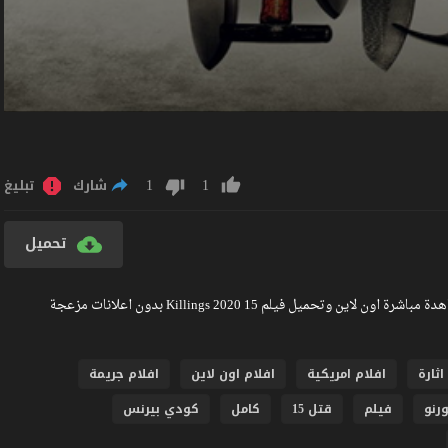
1
1
شارك
تبليغ
تحميل
مشاهدة فيلم 15 Killings 2020 مترجم كامل جودة عالية BlueRay مشاهدة مباشرة اون لاين وتحميل فيلم 15 Killings 2020 بدون اعلانات مزعجة
اثارة
افلام امريكية
افلام اون لاين
افلام جريمة
رنو
فيلم
قتل 15
كامل
كودي بيرنس