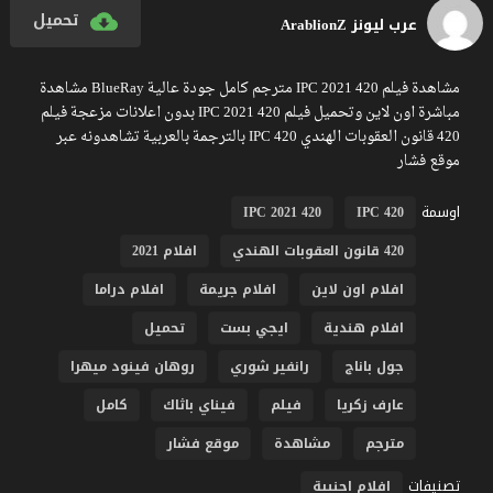
تحميل
عرب ليونز ArablionZ
مشاهدة فيلم 420 IPC 2021 مترجم كامل جودة عالية BlueRay مشاهدة
مباشرة اون لاين وتحميل فيلم 420 IPC 2021 بدون اعلانات مزعجة فيلم
420 قانون العقوبات الهندي 420 IPC بالترجمة بالعربية تشاهدونه عبر
موقع فشار
اوسمة
420 IPC 2021
420 IPC
420 قانون العقوبات الهندي
افلام 2021
افلام اون لاين
افلام جريمة
افلام دراما
افلام هندية
ايجي بست
تحميل
جول باناج
رانفير شوري
روهان فينود ميهرا
عارف زكريا
فيلم
فيناي باثاك
كامل
مترجم
مشاهدة
موقع فشار
تصنيفات
افلام اجنبية