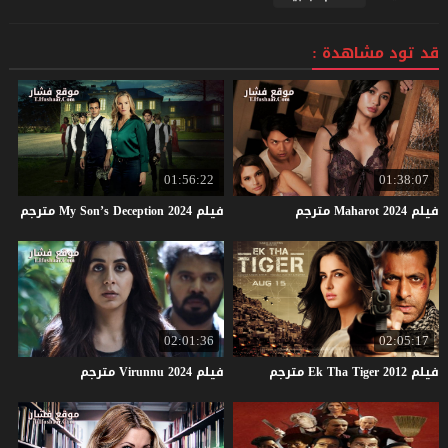
قد تود مشاهدة :
01:56:22
01:38:07
فيلم
2024
Maharot
مترجم
فيلم
2024
Deception
Son’s
My
مترجم
02:01:36
02:05:17
فيلم
2012
Tiger
Tha
Ek
مترجم
فيلم
2024
Virunnu
مترجم