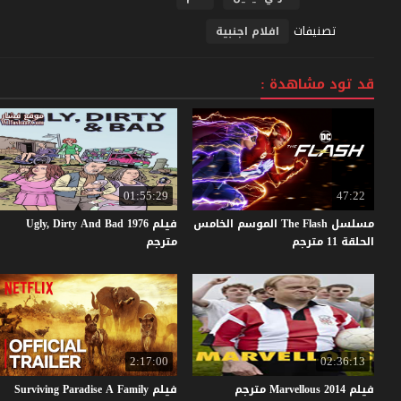
تصنيفات
افلام اجنبية
قد تود مشاهدة :
01:55:29
47:22
مسلسل The Flash الموسم الخامس
فيلم Ugly, Dirty And Bad 1976
الحلقة 11 مترجم
مترجم
2:17:00
02:36:13
فيلم
2014
Marvellous
مترجم
فيلم Surviving Paradise A Family