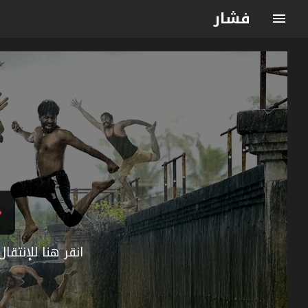
فشار
انقر هنا للإنتق