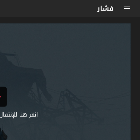
فشار
انقر هنا للإنتق