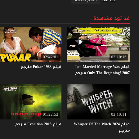
قد تود مشاهدة :
02:42:01
02:10:16
فيلم Just Married Marriage Was
فيلم
1983
Pukar
مترجم
Only The Beginning! 2007 مترجم
01:22:52
02:10:11
فيلم Whisper Of The Witch 2024
فيلم
2015
Evolution
مترجم
مترجم