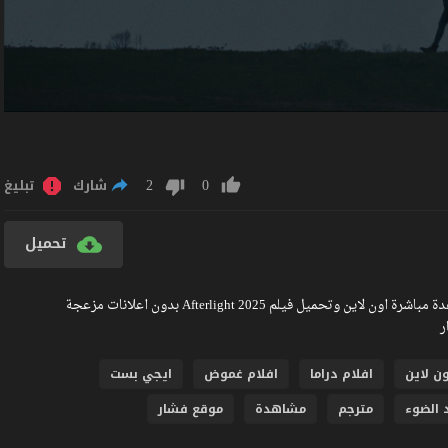
2
0
شارك
تبليغ
تحميل
مشاهدة فيلم Afterlight 2025 مترجم كامل جودة عالية BlueRay مشاهدة مباشرة اون لاين وتحميل فيلم Afterlight 2025 بدون اعلانات مزعجة
ون لاين
افلام دراما
افلام غموض
ايجي بست
د الضوء
مترجم
مشاهدة
موقع فشار