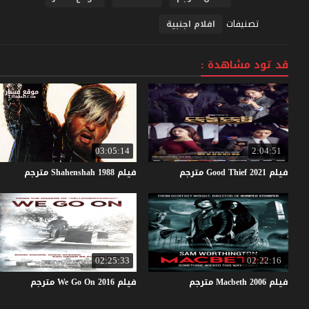
تصنيفات
افلام اجنبية
قد تود مشاهدة :
03:05:14
2:04:51
فيلم
2021
Thief
Good
مترجم
فيلم
1988
Shahenshah
مترجم
02:25:33
02:22:16
فيلم
2006
Macbeth
مترجم
فيلم
2016
On
Go
We
مترجم