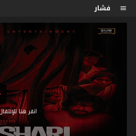
فشار
انقر هنا للإنتق