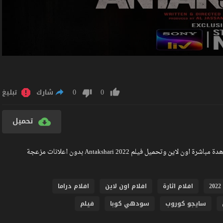
0
0
شارك
تبليغ
تحميل
مشاهدة فيلم Antakshari 2022 مترجم كامل جودة عالية BlueRay مشاهدة مباشرة اون لاين وتحميل فيلم Antakshari 2022 بدون اعلانات مزعجة
2
افلام اثارة
افلام اون لاين
افلام دراما
سايجو كوروب
سودهي كوبا
فيلم