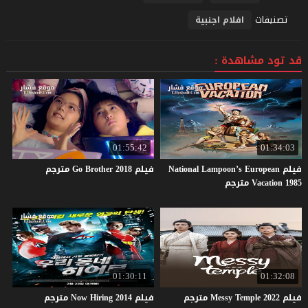
تصنيفات
افلام اجنبية
قد تود مشاهدة :
01:55:42
01:34:03
فيلم National Lampoon’s European
فيلم
2018
Brother
Go
مترجم
Vacation 1985 مترجم
01:30:11
01:32:08
فيلم
2022
Temple
Messy
مترجم
فيلم
2014
Hiring
Now
مترجم