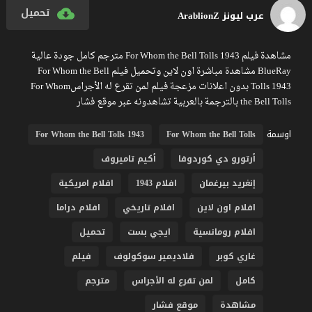
تحميل
عرب ليونز ArablionZ
مشاهدة فيلم For Whom the Bell Tolls 1943 مترجم كامل جودة عالية
BlueRay مشاهدة مباشرة اون لاين وتحميل فيلم For Whom the Bell
Tolls 1943 بدون اعلانات مزعجة فيلم لمن تقرع له الأجراسFor Whom
the Bell Tolls بالترجمة بالعربية تشاهدونه عبر موقع فشار
اوسمة
For Whom the Bell Tolls 1943
For Whom the Bell Tolls
أرتورو دي كوردوفا
أكيم تاميروف
إنغريد بيرغمان
افلام 1943
افلام امريكية
افلام اون لاين
افلام تاريخي
افلام دراما
افلام رومانسية
ايجي بست
تحميل
غاري كوبر
فلاديمير سوكولوف
فيلم
كامل
لمن تقرع له الأجراس
مترجم
مشاهدة
موقع فشار