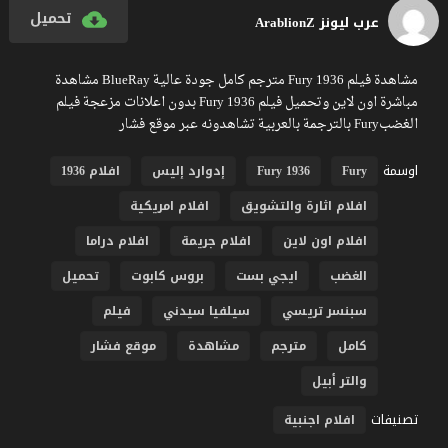
تحميل
عرب ليونز ArablionZ
مشاهدة فيلم Fury 1936 مترجم كامل جودة عالية BlueRay مشاهدة
مباشرة اون لاين وتحميل فيلم Fury 1936 بدون اعلانات مزعجة فيلم
الغضبFury بالترجمة بالعربية تشاهدونه عبر موقع فشار
اوسمة
Fury
Fury 1936
إدوارد إليس
افلام 1936
افلام اثارة والتشويق
افلام امريكية
افلام اون لاين
افلام جريمة
افلام دراما
الغضب
ايجي بست
بروس كابوت
تحميل
سبنسر تريسي
سيلفيا سيدني
فيلم
كامل
مترجم
مشاهدة
موقع فشار
والتر أبيل
تصنيفات
افلام اجنبية