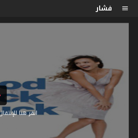
فشار
انقر هنا للإنتق