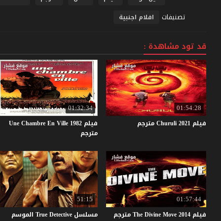
تصنيفات
افلام اجنبية
قد تود مشاهدة :
01:32:34
01:54:28
فيلم
2021
Churuli
مترجم
فيلم Une Chambre En Ville 1982
مترجم
51:15
01:57:44
فيلم
2014
Move
Divine
The
مترجم
مسلسل True Detective الموسم