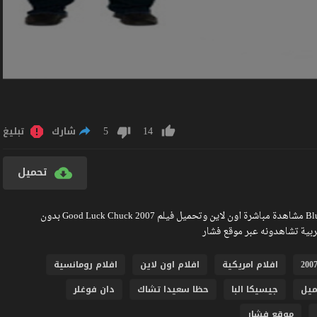
5
14
شارك
تبليغ
تحميل
مشاهدة فيلم Good Luck Chuck 2007 مترجم كامل جودة عالية BlueRay مشاهدة مباشرة اون لاين وتحميل فيلم Good Luck Chuck 2007 بدون
افلام امريكية
افلام اون لاين
افلام رومانسية
ميل
جيسيكا البا
حظا سعيدا تشاك
دان فوغلر
موقع فشار