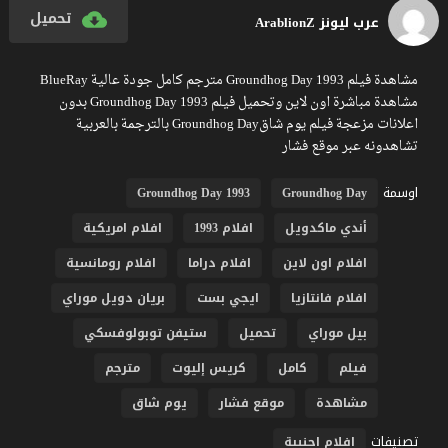
تحميل
عرب ليونز ArablionZ
مشاهدة فيلم Groundhog Day 1993 مترجم كامل جودة عالية BlueRay
مشاهدة مباشرة اون لاين وتحميل فيلم Groundhog Day 1993 بدون
اعلانات مزعجة فيلم يوم شاقGroundhog Day بالترجمة بالعربية
تشاهدونه عبر موقع فشار
اوسمة
Groundhog Day 1993
Groundhog Day
أندي ماكدويل
افلام 1993
افلام امريكية
افلام اون لاين
افلام دراما
افلام رومانسية
افلام فانتازيا
ايجي بست
بريان دويل موراي
بيل موراي
تحميل
ستيفن توبولوفسكي
فيلم
كامل
كريس إليوت
مترجم
مشاهدة
موقع فشار
يوم شاق
تصنيفات
افلام اجنبية