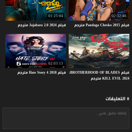
01:25:04
02:32:46
فيلم
2015
Chesko
Pandaga
مترجم
فيلم
2024
2.0
Jajabara
مترجم
02:03:13
فيلم BROTHERHOOD OF BLADES:
فيلم
2018
4
Story
Hate
مترجم
KILL EVIL 2024 مترجم
0 التعليقات