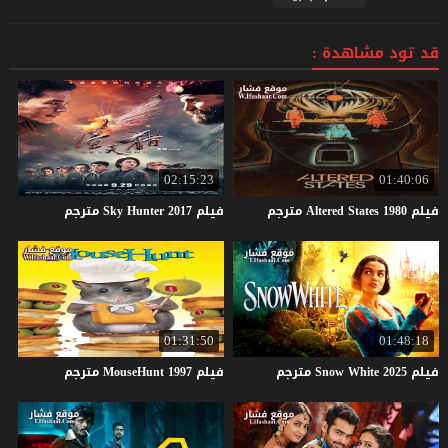
قد تود مشاهدة :
02:15:23
01:40:06
فيلم
1980
States
Altered
مترجم
فيلم
2017
Hunter
Sky
مترجم
01:31:50
01:48:18
فيلم
2025
White
Snow
مترجم
فيلم
1997
MouseHunt
مترجم