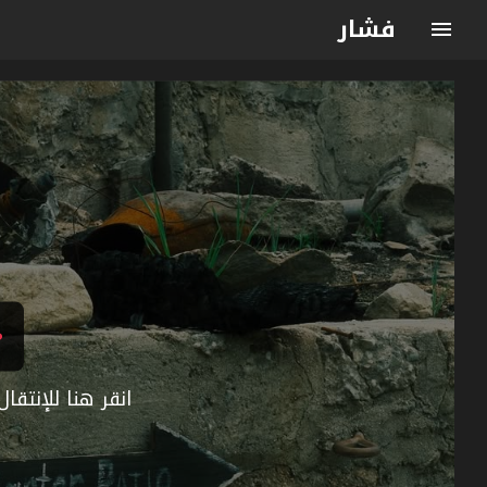
فشار
انقر هنا للإنتق