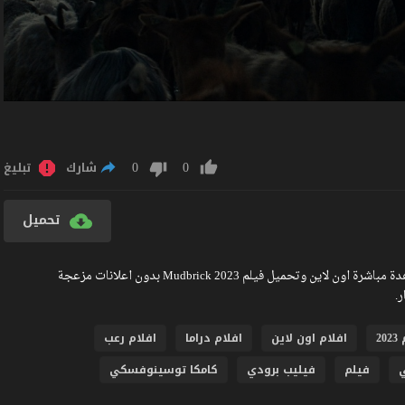
0
0
شارك
تبليغ
تحميل
مشاهدة فيلم Mudbrick 2023 مترجم كامل جودة عالية BlueRay مشاهدة مباشرة اون لاين وتحميل فيلم Mudbrick 2023 بدون اعلانات مزعجة
20
افلام اون لاين
افلام دراما
افلام رعب
فيلم
فيليب برودي
كامكا توسينوفسكي