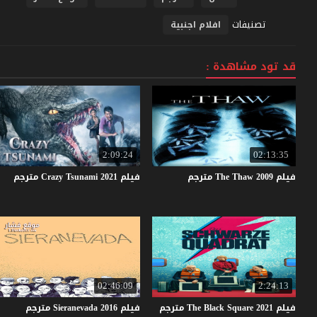
تصنيفات
افلام اجنبية
قد تود مشاهدة :
2:09:24
02:13:35
فيلم
2009
Thaw
The
مترجم
فيلم
2021
Tsunami
Crazy
مترجم
02:46:09
2:24:13
فيلم
2021
Square
Black
The
مترجم
فيلم
2016
Sieranevada
مترجم