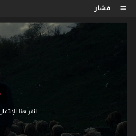
فشار
انقر هنا للإنتق