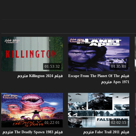
01:53:32
01:35:09
فيلم Escape From The Planet Of The
فيلم
2024
Killington
مترجم
Apes 1971 مترجم
01:22:01
02:02:15
فيلم
2011
Trail
False
مترجم
فيلم
1983
Spawn
Deadly
The
مترجم