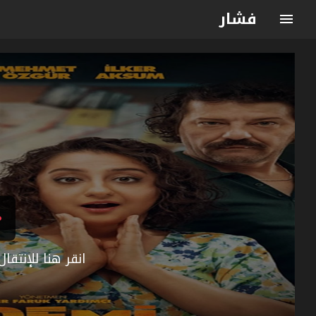
فشار
انقر هنا للإنتق