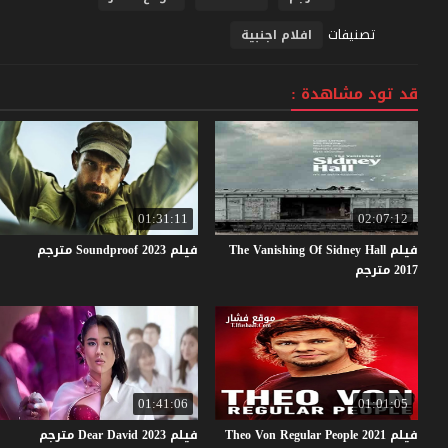
تصنيفات
افلام اجنبية
قد تود مشاهدة :
01:31:11
02:07:12
فيلم The Vanishing Of Sidney Hall
فيلم
2023
Soundproof
مترجم
2017 مترجم
01:41:06
01:01:05
فيلم Theo Von Regular People 2021
فيلم
2023
David
Dear
مترجم