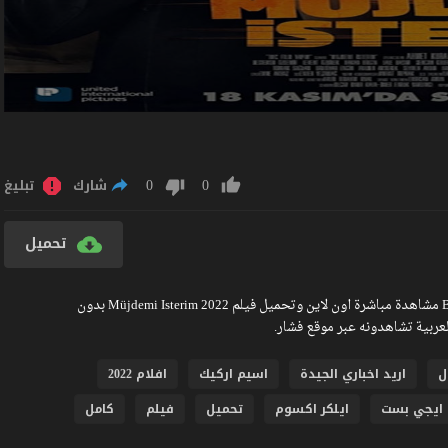
0
0
شارك
تبليغ
تحميل
مشاهدة فيلم Müjdemi Isterim 2022 مترجم كامل جودة عالية BlueRay مشاهدة مباشرة اون لاين وتحميل فيلم Müjdemi Isterim 2022 بدون
ل
اريد اخباري الجيدة
اسيم اركيك
افلام 2022
ايجي بست
ايلكر اكسوم
تحميل
فيلم
كامل