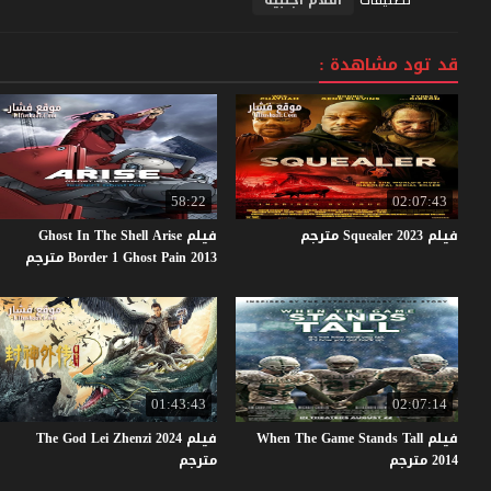
قد تود مشاهدة :
58:22
02:07:43
فيلم
2023
Squealer
مترجم
فيلم Ghost In The Shell Arise
Border 1 Ghost Pain 2013 مترجم
01:43:43
02:07:14
فيلم When The Game Stands Tall
فيلم The God Lei Zhenzi 2024
2014 مترجم
مترجم