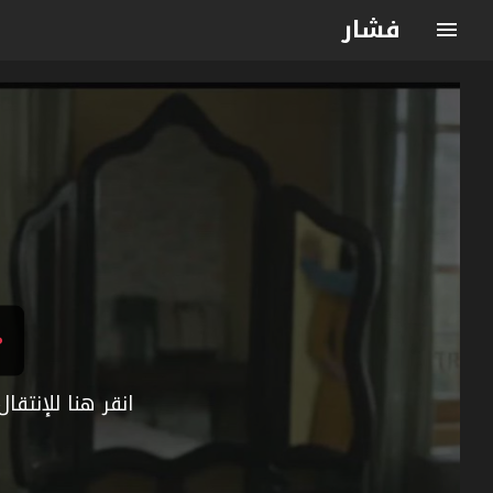
فشار
انقر هنا للإنتق