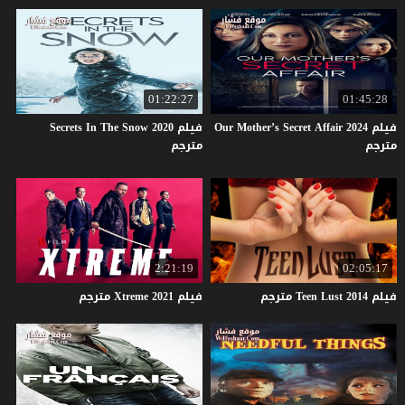
01:22:27
01:45:28
فيلم Our Mother’s Secret Affair 2024
فيلم Secrets In The Snow 2020
مترجم
مترجم
2:21:19
02:05:17
فيلم
2014
Lust
Teen
مترجم
فيلم
2021
Xtreme
مترجم