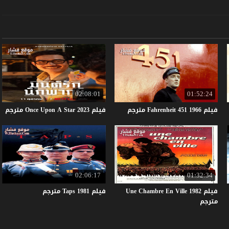
02:08:01
01:52:24
فيلم
1966
451
Fahrenheit
مترجم
فيلم
2023
Star
A
Upon
Once
مترجم
02:06:17
01:32:34
فيلم Une Chambre En Ville 1982
فيلم
1981
Taps
مترجم
مترجم