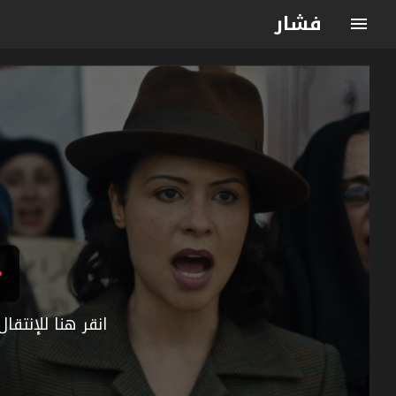
فشار
انقر هنا للإنتق