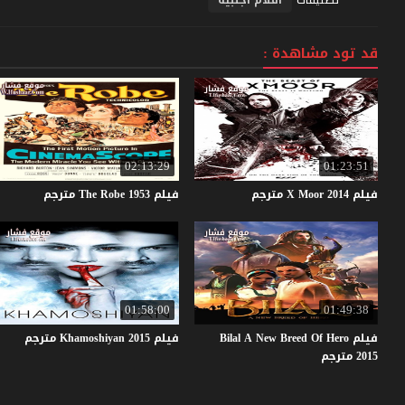
قد تود مشاهدة :
02:13:29
01:23:51
فيلم
2014
Moor
X
مترجم
فيلم
1953
Robe
The
مترجم
01:58:00
01:49:38
فيلم Bilal A New Breed Of Hero
فيلم
2015
Khamoshiyan
مترجم
2015 مترجم