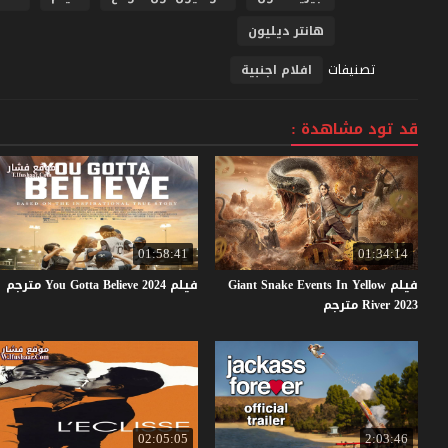
هانتر ديليون
تصنيفات
افلام اجنبية
قد تود مشاهدة :
01:58:41
01:34:14
فيلم Giant Snake Events In Yellow
فيلم
2024
Believe
Gotta
You
مترجم
River 2023 مترجم
02:05:05
2:03:46