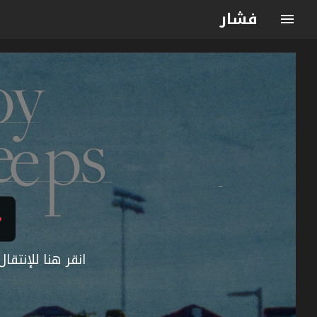
فشار
انقر هنا للإنتق