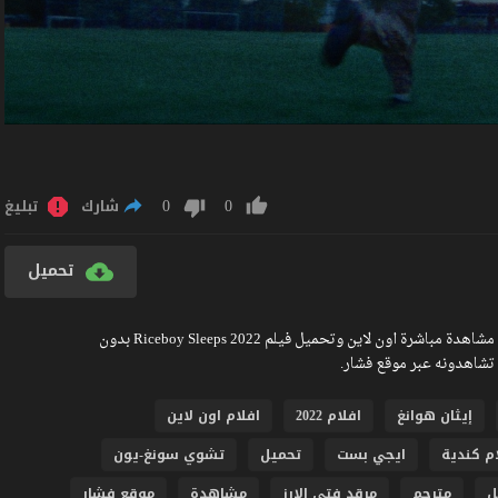
0
0
شارك
تبليغ
تحميل
مشاهدة فيلم Riceboy Sleeps 2022 مترجم كامل جودة عالية BlueRay مشاهدة مباشرة اون لاين وتحميل فيلم Riceboy Sleeps 2022 بدون
إيثان هوانغ
افلام 2022
افلام اون لاين
ام كندية
ايجي بست
تحميل
تشوي سونغ-يون
ل
مترجم
مرقد فتى الارز
مشاهدة
موقع فشار