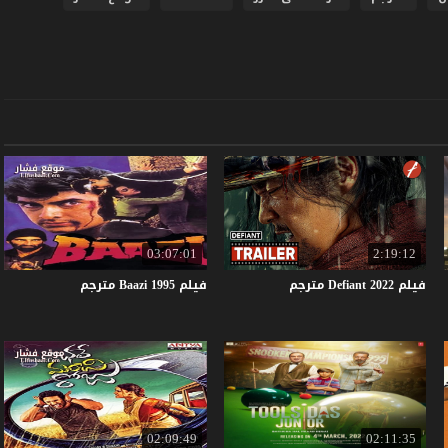
03:07:01
2:19:12
فيلم
2022
Defiant
مترجم
فيلم
1995
Baazi
مترجم
02:09:49
02:11:35