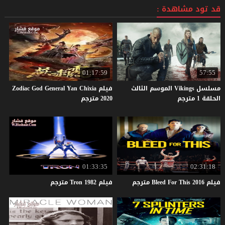
قد تود مشاهدة :
01:17:59
57:55
مسلسل Vikings الموسم الثالث
فيلم Zodiac God General Yan Chixia
الحلقة 1 مترجم
2020 مترجم
01:33:35
02:31:18
فيلم
2016
This
For
Bleed
مترجم
فيلم
1982
Tron
مترجم