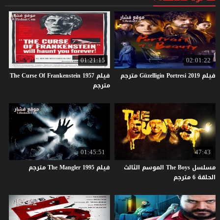
01:21:15
02:01:22
فيلم
2019
Portresi
Güzelligin
مترجم
فيلم The Curse Of Frankenstein 1957
مترجم
01:45:51
47:43
مسلسل The Boys الموسم الثالث
فيلم
1995
Mangler
The
مترجم
الحلقة 6 مترجم