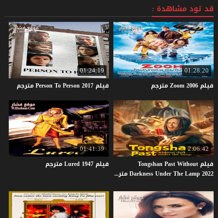
قد تود مشاهدة :
01:24:19
01:28:20
فيلم
2006
Zoom
مترجم
فيلم
2017
Person
To
Person
مترجم
01:41:39
2:06:42
فيلم Tongshan Past Without
فيلم
1947
Lured
مترجم
Darkness Under The Lamp 2022 مترجم