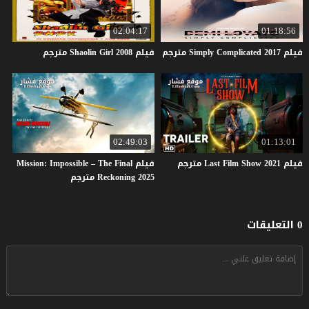
02:04:17
01:18:56
فيلم
2017
Complicated
Simply
مترجم
فيلم
2008
Girl
Shaolin
مترجم
02:49:03
01:13:01
فيلم
2021
Show
Film
Last
مترجم
فيلم Mission: Impossible – The Final
Reckoning 2025 مترجم
0 التعليقات