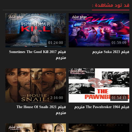
قد تود مشاهدة :
01:24:00
01:59:09
فيلم
2023
Suka
مترجم
فيلم Sometimes The Good Kill 2017
مترجم
2:16:00
01:54:13
فيلم
1964
Pawnbroker
The
مترجم
فيلم The House Of Snails 2021
مترجم