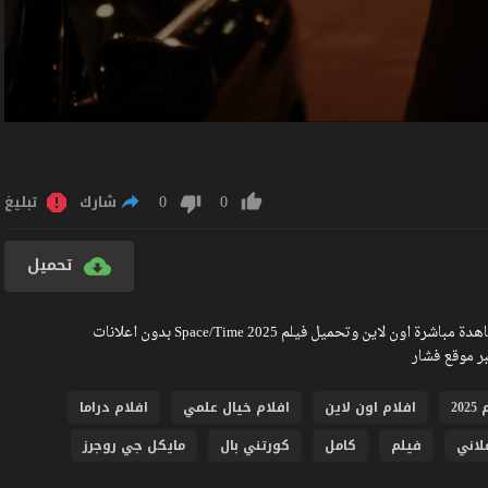
0
0
شارك
تبليغ
تحميل
مشاهدة فيلم Space/Time 2025 مترجم كامل جودة عالية BlueRay مشاهدة مباشرة اون لاين وتحميل فيلم Space/Time 2025 بدون اعلانات
20
افلام اون لاين
افلام خيال علمي
افلام دراما
لاني
فيلم
كامل
كورتني بال
مايكل جي روجرز