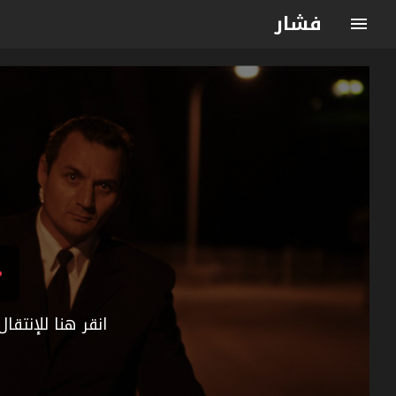
فشار
انقر هنا للإنتق