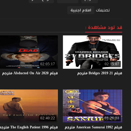
تصنيفات
افلام اجنبية
قد تود مشاهدة :
02:05:17
02:15:07
فيلم
21
2019
Bridges
مترجم
فيلم
2020
Air
On
Abducted
مترجم
02:40:22
01:26:18
فيلم
1992
Samurai
American
مترجم
فيلم
1996
Patient
English
The
مترجم