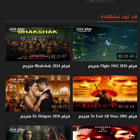
قد تود مشاهدة :
02:11:07
01:21:43
فيلم
2016
1942
Flight
مترجم
فيلم
2024
Bhakshak
مترجم
02:19:27
02:12:14
فيلم
2001
Wars
All
End
To
مترجم
فيلم
2018
Dirigent
De
مترجم