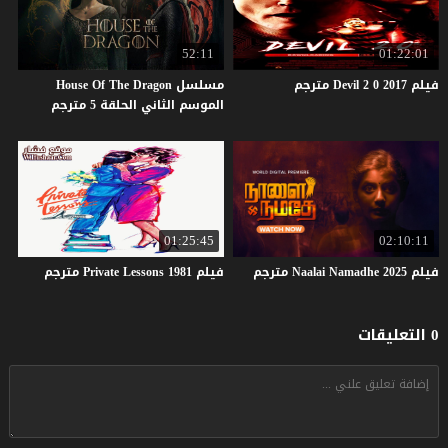
52:11
01:22:01
فيلم
2017
0
2
Devil
مترجم
مسلسل House Of The Dragon
الموسم الثاني الحلقة 5 مترجم
01:25:45
02:10:11
فيلم
2025
Namadhe
Naalai
مترجم
فيلم
1981
Lessons
Private
مترجم
0 التعليقات