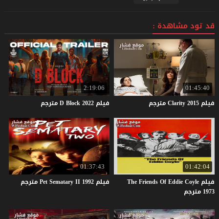
قد تود مشاهدة :
2:19:06
01:45:40
فيلم
2015
Clarity
مترجم
فيلم
2022
Block
D
مترجم
01:37:43
01:42:04
فيلم The Friends Of Eddie Coyle
فيلم
1992
II
Sematary
Pet
مترجم
1973 مترجم