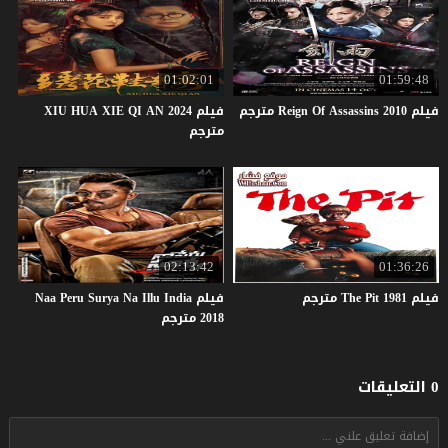
01:02:01
01:59:48
فيلم
2010
Assassins
Of
Reign
مترجم
فيلم XIU HUA XIE QI AN 2024
مترجم
02:13:42
01:36:26
فيلم
1981
Pit
The
مترجم
فيلم Naa Peru Surya Na Illu India
2018 مترجم
0 التعليقات