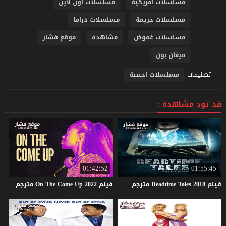
مسلسلات امريكية
مسلسلات اون لاين
مسلسلات جريمة
مسلسلات دراما
مسلسلات غموض
مشاهدة
موقع فشار
ميغان بون
تصنيفات
مسلسلات اجنبية
قد تود مشاهدة :
01:42:52
01:55:45
فيلم
2018
Tales
Deadtime
مترجم
فيلم
2022
Up
Come
The
On
مترجم