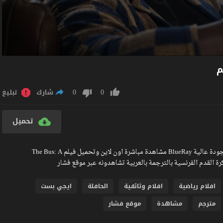
0
0
شارك
تبليغ
تحميل
مشاهدة فيلم The Bus: A French Football Mutiny 2026 مترجم كامل جودة عالية BlueRay مشاهدة مباشرة اون لاين وتحميل فيلم The Bus: A
افلام رياضية
افلام وثائقية
الحافلة
ايجي بست
مترجم
مشاهدة
موقع فشار