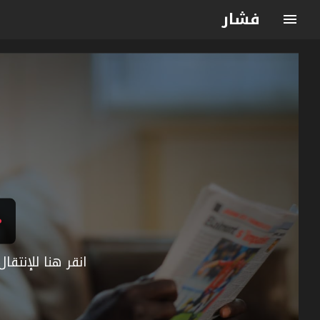
فشار
انقر هنا للإنتق