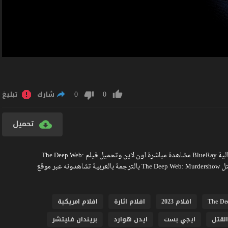
0
0
شارك
تبليغ
تحميل
مشاهدة فيلم The Deep Web: Murdershow 2023 مترجم كامل جودة عالية BlueRay مشاهدة مباشرة اون لاين وتحميل فيلم The Deep Web:
Murdershow 2023 بدون اعلانات مزعجة فيلم الويب العميق: عرض القتل The Deep Web: Murdershow بالترجمة بالعربية تشاهدونه عبر موقع
The De
افلام 2023
افلام اثارة
افلام امريكية
لقتل
ايجي بست
ايدن هوارد
بريندان فليتشر