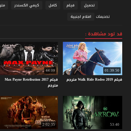
تحميل
فيلم
كامل
كيمي الكسندر
متر
تصنيفات
افلام اجنبية
قد تود مشاهدة :
44:09
01:39:50
فيلم
2019
Rodeo
Ride
Walk
مترجم
فيلم Max Payne Retribution 2017
مترجم
2:02:35
53:40