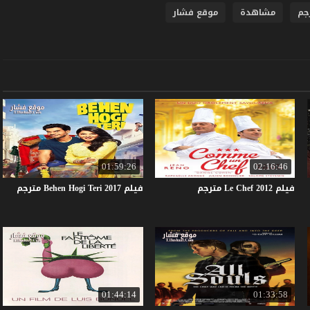
جم
مشاهدة
موقع فشار
01:59:26
02:16:46
فيلم
2012
Chef
Le
مترجم
فيلم
2017
Teri
Hogi
Behen
مترجم
01:44:14
01:33:58