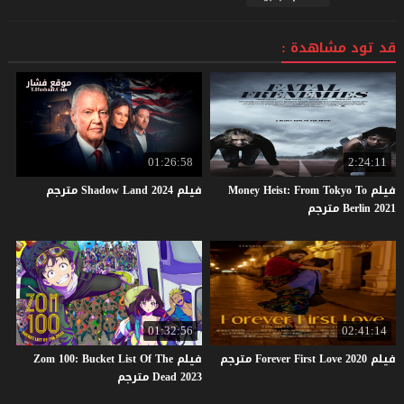
قد تود مشاهدة :
01:26:58
2:24:11
فيلم Money Heist: From Tokyo To
فيلم
2024
Land
Shadow
مترجم
Berlin 2021 مترجم
01:32:56
02:41:14
فيلم
2020
Love
First
Forever
مترجم
فيلم Zom 100: Bucket List Of The
Dead 2023 مترجم