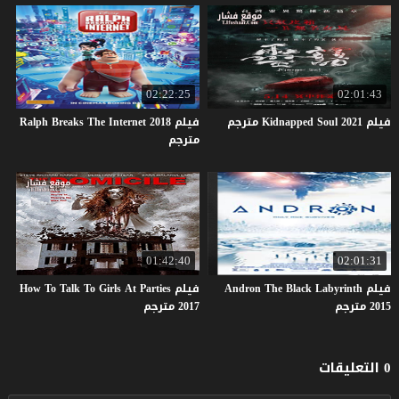
02:22:25
02:01:43
فيلم
2021
Soul
Kidnapped
مترجم
فيلم Ralph Breaks The Internet 2018
مترجم
01:42:40
02:01:31
فيلم Andron The Black Labyrinth
فيلم How To Talk To Girls At Parties
2015 مترجم
2017 مترجم
0 التعليقات