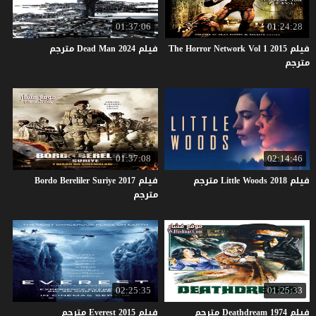
01:37:06
01:24:28
فيلم The Horror Network Vol 1 2015
فيلم
2024
Man
Dead
مترجم
مترجم
01:37:08
02:14:46
فيلم
2018
Woods
Little
مترجم
فيلم Bordo Bereliler Suriye 2017
مترجم
02:25:35
01:25:33
فيلم
1974
Deathdream
مترجم
فيلم
2015
Everest
مترجم