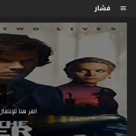
فشار
انقر هنا للإنتق