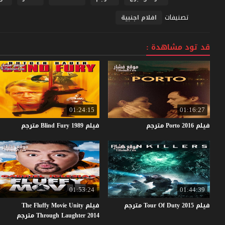
تصنيفات
افلام اجنبية
قد تود مشاهدة :
01:24:15
01:16:27
فيلم
2016
Porto
مترجم
فيلم
1989
Fury
Blind
مترجم
01:53:24
01:44:39
فيلم
2015
Duty
Of
Tour
مترجم
فيلم The Fluffy Movie Unity
Through Laughter 2014 مترجم