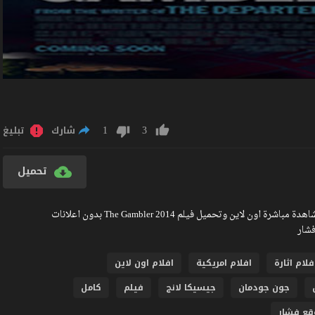
1
3
شارك
تبليغ
تحميل
مشاهدة فيلم The Gambler 2014 مترجم كامل جودة عالية BlueRay مشاهدة مباشرة اون لاين وتحميل فيلم The Gambler 2014 بدون اعلانات
فلام اثارة
افلام امريكية
افلام اون لاين
جون جودمان
جيسيكا لانج
فيلم
كامل
قع فشار