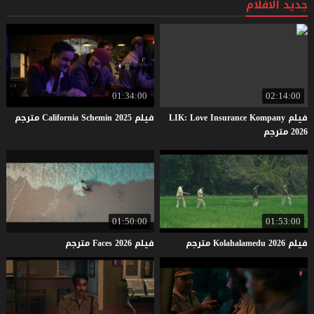
جديد الافلام
01:34:00
02:14:00
فيلم LIK: Love Insurance Kompany
فيلم
2025
Schemin
California
مترجم
2026 مترجم
01:50:00
01:53:00
فيلم
2026
Kolahalamedu
مترجم
فيلم
2026
Faces
مترجم