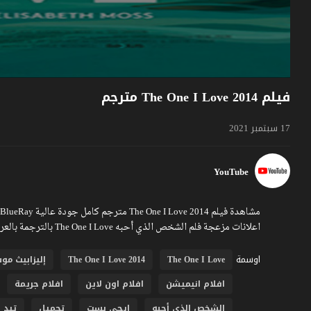
فيلم The One I Love 2014 مترجم
17 سبتمبر 2021
YouTube
اعلانات مزعجة فلم الشخص الذي أحبه The One I Love بالترجمة بالعربية تشاهدونه عبر موقع فشار
اوسمة
The One I Love
The One I Love 2014
إليزابيث م
افلام انيميشن
افلام اون لاين
افلام جريمة
الشخص الذي أحبه
ايجي بست
تحميل
تيد 