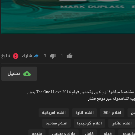
3
1
شارك
تبليغ
تحميل
مشاهدة فيلم The One I Love 2014 مترجم كامل جودة عالية BlueRay مشاهدة مباشرة اون لاين وتحميل فيلم The One I Love 2014 بدون
وس
افلام 2014
افلام اثارة
افلام امريكية
افلام عائلي
افلام كوميديا
افلام مغامرة
دانسون
فيلم
كامل
مارك دوبلاس
مترجم