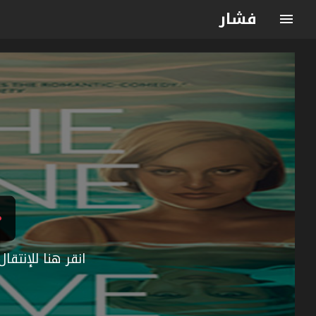
فشار
انقر هنا للإنتق