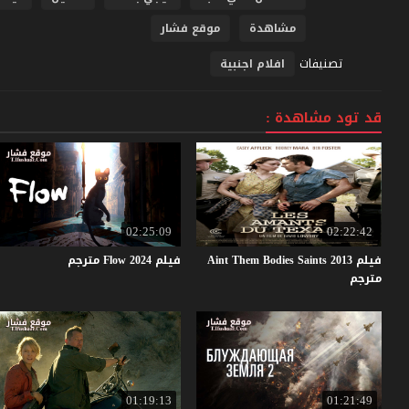
مشاهدة
موقع فشار
تصنيفات
افلام اجنبية
قد تود مشاهدة :
02:25:09
02:22:42
فيلم Aint Them Bodies Saints 2013
فيلم
2024
Flow
مترجم
مترجم
01:19:13
01:21:49