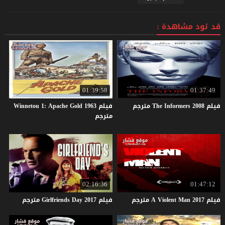
قد تود مشاهدة :
01:39:58
01:37:49
فيلم
2008
Informers
The
مترجم
فيلم Winnetou 1: Apache Gold 1963
مترجم
02:16:36
01:47:12
فيلم
2017
Man
Violent
A
مترجم
فيلم
2017
Day
Girlfriends
مترجم